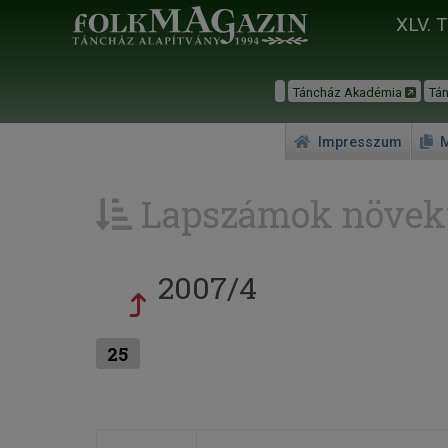
XLV. 
Táncház Akadémia
Tá
Impresszum
M
Lapszámok növek
2007/4
25