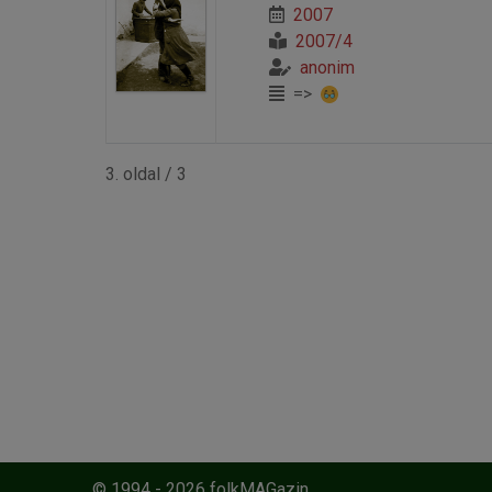
2007
2007/4
anonim
=>
3. oldal / 3
© 1994 - 2026 folkMAGazin