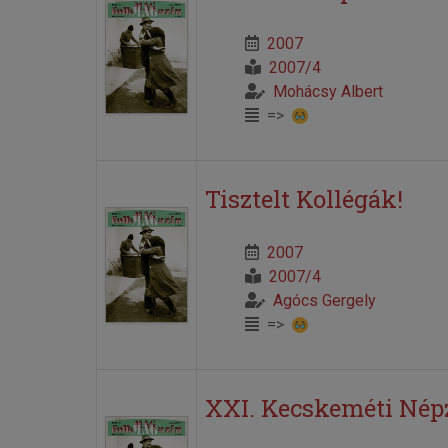
2007
2007/4
Mohácsy Albert
=>
Tisztelt Kollégák!
2007
2007/4
Agócs Gergely
=>
XXI. Kecskeméti Népz