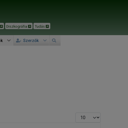
Diszkográfia
Tudás
ok
Szerzők
Tételek #