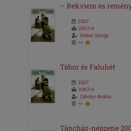
– Rekviem és remény 
2007
2007/4
Stuber György
=>
Tábor és Faluhét
2007
2007/4
Záhonyi András
=>
Táncház-népzene 2008