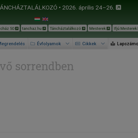
TÁNCHÁZTALÁLKOZÓ • 2026. április 24–26.
ncház 50
tanchaz.hu
Táncháztalálkozó
Mesterek
Ifjú Mesterek
egrendelés
Évfolyamok
Cikkek
Lapszám
vő sorrendben