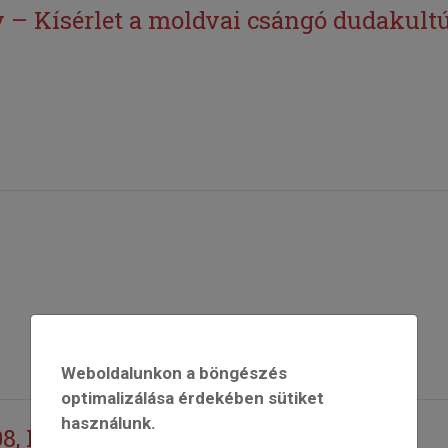
– Kísérlet a moldvai csángó dudakultúr
Weboldalunkon a böngészés
optimalizálása érdekében sütiket
használunk.
, Pályázati kiírás