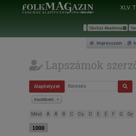
XLV. 
Táncház Akadémia
Tá
Impresszum
M
Lapszámok szerző
Alaphelyzet
Kezdőbetű
Mind
A
Á
B
C
Cs
D
E
É
F
G
Gy
1000