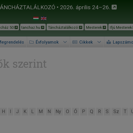
TÁNCHÁZTALÁLKOZÓ • 2026. április 24–26.
ncház 50
tanchaz.hu
Táncháztalálkozó
Mesterek
Ifjú Mesterek
egrendelés
Évfolyamok
Cikkek
Lapszám
k szerint
H
I
J
K
L
M
N
Ny
O
Ó
P
Q
R
S
Sz
T