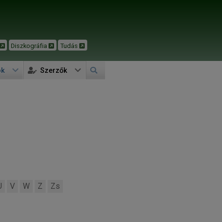
Diszkográfia
Tudás
ok
Szerzők
U
V
W
Z
Zs