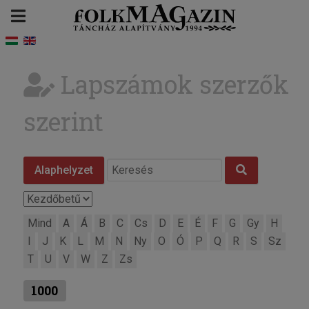
Lapszámok szerzők
szerint
Alaphelyzet
Mind
A
Á
B
C
Cs
D
E
É
F
G
Gy
H
I
J
K
L
M
N
Ny
O
Ó
P
Q
R
S
Sz
T
U
V
W
Z
Zs
1000