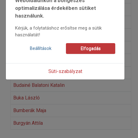
Weboldalunkon a böngészés
optimalizálása érdekében sütiket
Brasnyó István
használunk.
Brusznyai Erik
Kérjük, a folytatáshoz erősítse meg a sütik
B. Simon György
használatát!
B. Szabó Zoltán
Beállítások
Elfogadás
Budai Gergő
Süti-szabályzat
Budai Katalin
Budainé Balatoni Katalin
Buka László
Bumberák Maja
Burgyán Attila