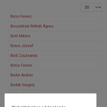
Tételek #
Borsi Ferenc
Borszékiné Rétháti Ágnes
Both Miklós
Botos József
Bódi Zsuzsanna
Bónis Ferenc
Bödör András
Bödők Gergely
Bölöni Domokos
Böszörményi Gergely