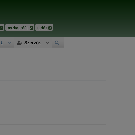
Diszkográfia
Tudás
ok
Szerzők