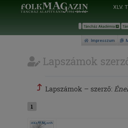
XLV. 
Táncház Akadémia
Tá
Impresszum
M
Lapszámok szerző
Lapszámok – szerző:
Ének
1