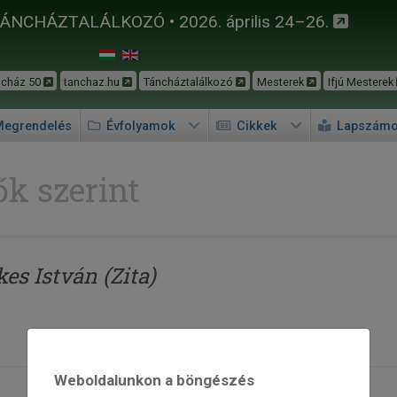
TÁNCHÁZTALÁLKOZÓ • 2026. április 24–26.
ncház 50
tanchaz.hu
Táncháztalálkozó
Mesterek
Ifjú Mesterek
egrendelés
Évfolyamok
Cikkek
Lapszám
k szerint
es István (Zita)
Weboldalunkon a böngészés