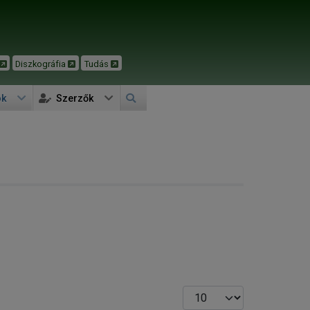
Diszkográfia
Tudás
ok
Szerzők
Tételek #