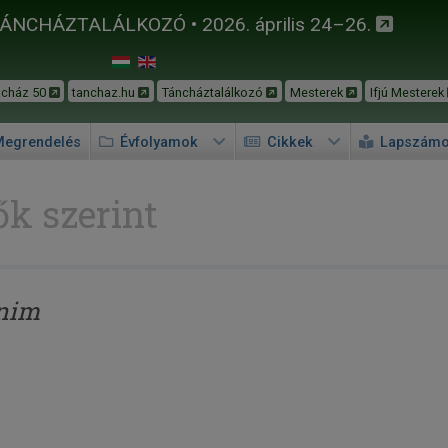
TÁNCHÁZTALÁLKOZÓ • 2026. április 24–26.
ncház 50
tanchaz.hu
Táncháztalálkozó
Mesterek
Ifjú Mesterek
egrendelés
Évfolyamok
Cikkek
Lapszám
k szerint
nim