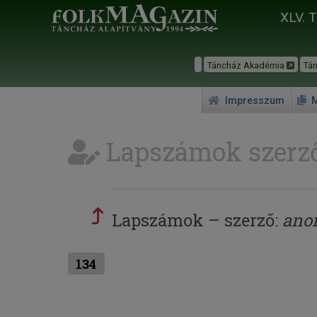
XLV. 
Táncház Akadémia
Tá
Impresszum
M
Lapszámok szerző
Lapszámok – szerző:
ano
134