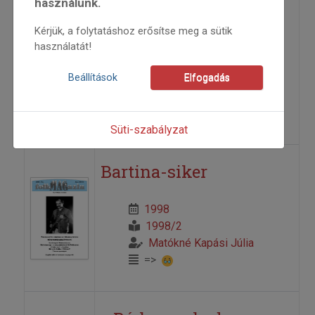
használunk.
A szüzeké – Téka
Kérjük, a folytatáshoz erősítse meg a sütik
1998
használatát!
1998/2
Beállítások
Elfogadás
CD-ajánló
Vizeli Balázs
=>
Süti-szabályzat
Bartina-siker
1998
1998/2
Matókné Kapási Júlia
=>