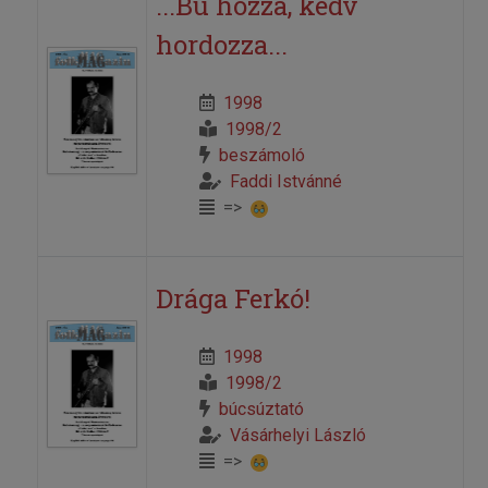
...Bú hozza, kedv
hordozza...
1998
1998/2
beszámoló
Faddi Istvánné
=>
Drága Ferkó!
1998
1998/2
búcsúztató
Vásárhelyi László
=>