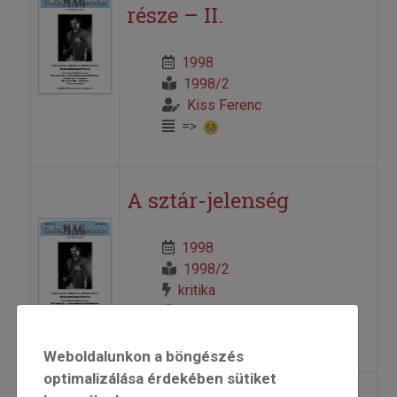
része – II.
1998
1998/2
Kiss Ferenc
=>
A sztár-jelenség
1998
1998/2
kritika
Vitányi Iván ifj.
=>
Weboldalunkon a böngészés
optimalizálása érdekében sütiket