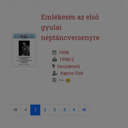
Emlékezés az első
gyulai
néptáncversenyre
1998
1998/2
beszámoló
Kaposi Edit
=>
1
2
3
4