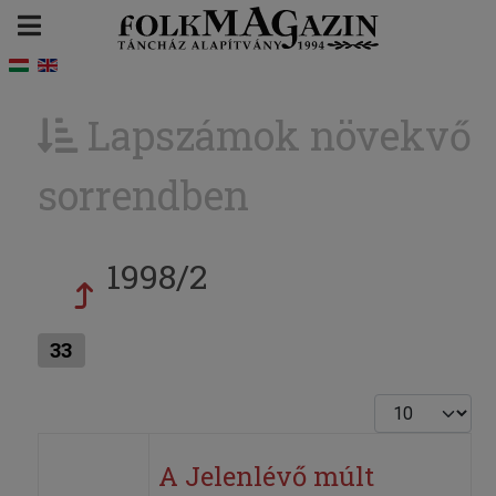
Lapszámok növekvő
sorrendben
1998/2
33
Tételek #
A Jelenlévő múlt