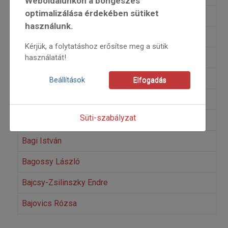
Weboldalunkon a böngészés
optimalizálása érdekében sütiket
Ábrahám Judit
használunk.
Ádám Valérián
Kérjük, a folytatáshoz erősítse meg a sütik
Ágoston Béla
használatát!
Árendás Péter
Beállítások
Elfogadás
Babarczy Eszter
Süti-szabályzat
Babits Mihály
Bagi István
Bagossy László
Bajcsy-Zsilinszky Endre
Bajovics Rózsa