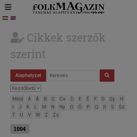
Cikkek szerzők
szerint
Alaphelyzet
Mind
A
Á
B
C
Cs
D
E
É
F
G
Gy
H
I
J
K
L
M
N
Ny
O
Ó
P
Q
R
S
Sz
T
U
V
W
Z
Zs
1004