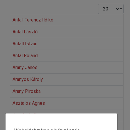
Tételek #
Antal-Ferencz Ildikó
Antal László
Antall István
Antal Roland
Arany János
Aranyos Károly
Arany Piroska
Asztalos Ágnes
Avar Ludmilla
Avar Panni