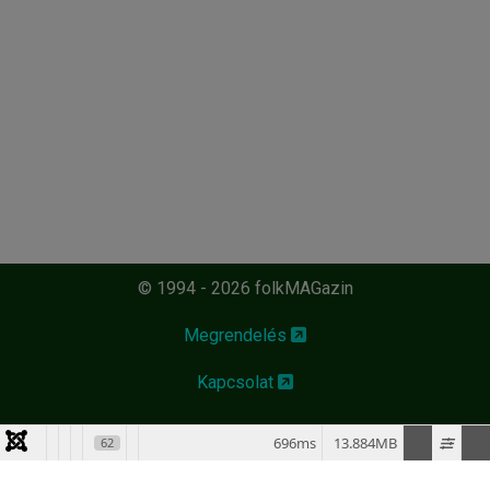
© 1994 - 2026 folkMAGazin
Megrendelés
Kapcsolat
696ms
13.884MB
62