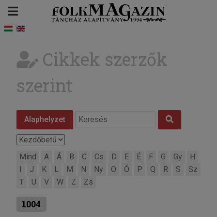
Cikkek szerzők
szerint
Alaphelyzet
Mind
A
Á
B
C
Cs
D
E
É
F
G
Gy
H
I
J
K
L
M
N
Ny
O
Ó
P
Q
R
S
Sz
T
U
V
W
Z
Zs
1004