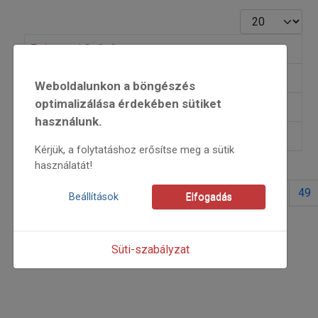
Tételek #
Zsigmond Győző
Zsirai László
Weboldalunkon a böngészés
optimalizálása érdekében sütiket
Zsíros Tibor
használunk.
Zsuráfszki Zoltán
Kérjük, a folytatáshoz erősítse meg a sütik
használatát!
42
43
44
45
46
47
48
49
Beállítások
Elfogadás
Süti-szabályzat