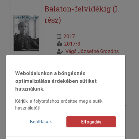
Balaton-felvidékig (I.
rész)
2017
2017/3
Vágó Józsefné Grozdits
Olga
=>
Weboldalunkon a böngészés
optimalizálása érdekében sütiket
használunk.
A Felvidéktől a
Kérjük, a folytatáshoz erősítse meg a sütik
Balaton-felvidékig – II.
használatát!
2017
Beállítások
Elfogadás
2017/4
Vágó Józsefné Grozdits