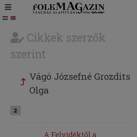
Cikkek szerzők
szerint
Vágó Józsefné Grozdits
Olga
2
A Felvidéktől a