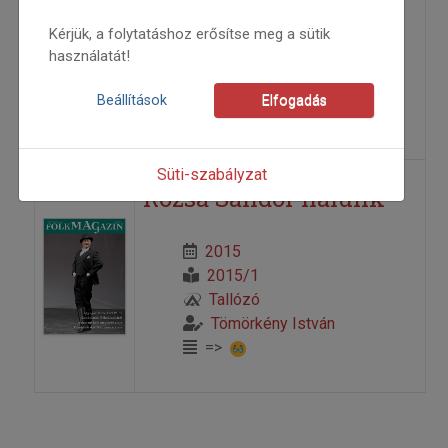
Kérjük, a folytatáshoz erősítse meg a sütik
2010
használatát!
2010/6
Tömörkény István
Beállítások
Elfogadás
=>
Süti-szabályzat
Rózsa Sándor nálunk
2015
2015/1
Tallózó
Tömörkény István
=>