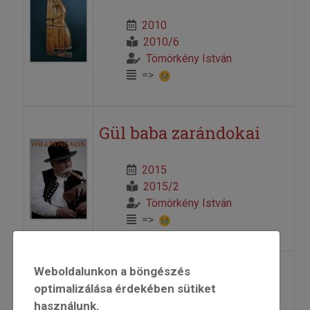
2010
2010/6
Tömörkény István
=>
Gül baba zarándokai
2015
2015/2
Tömörkény István
=>
Weboldalunkon a böngészés
Nótakészítés (Pesti
optimalizálása érdekében sütiket
Hírlap, 1902. július 24.)
használunk.