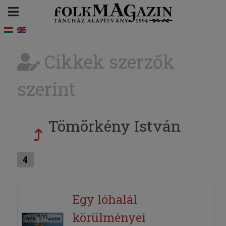
Cikkek szerzők
szerint
Tömörkény István
4
Egy lóhalál
körülményei