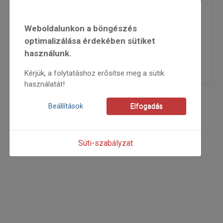
A folkvilág rögzítője, Török Béla
2020
Weboldalunkon a böngészés
2020/5
optimalizálása érdekében sütiket
G. Szabó Sarolta
használunk.
=>
Kérjük, a folytatáshoz erősítse meg a sütik
használatát!
Beállítások
Elfogadás
Süti-szabályzat