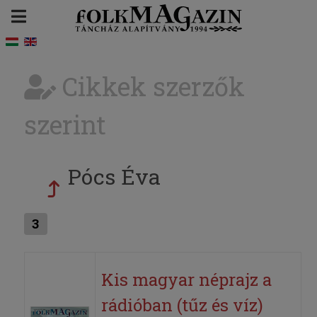
Cikkek szerzők
szerint
Pócs Éva
3
Kis magyar néprajz a
rádióban (tűz és víz)