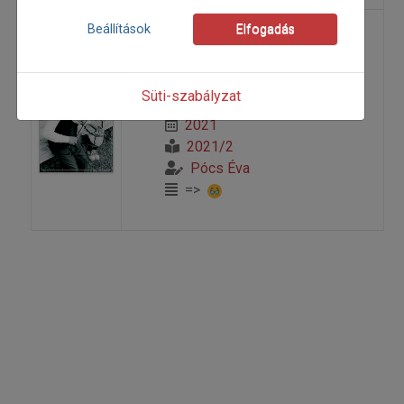
Beállítások
Elfogadás
Kis magyar néprajz a
rádióban - a mágia
Süti-szabályzat
2021
2021/2
Pócs Éva
=>