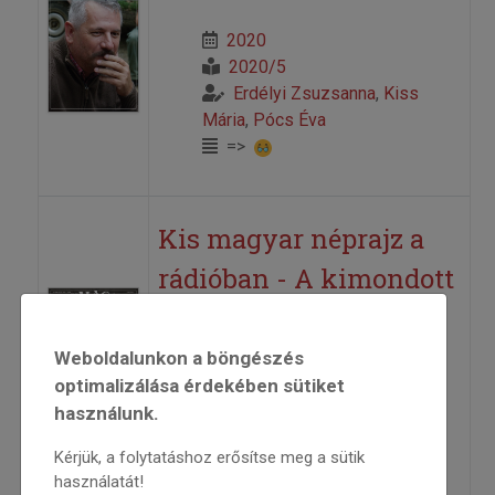
2020
2020/5
Erdélyi Zsuzsanna
,
Kiss
Mária
,
Pócs Éva
=>
Kis magyar néprajz a
rádióban - A kimondott
szó...
Weboldalunkon a böngészés
2020
optimalizálása érdekében sütiket
2020/6
használunk.
Pócs Éva
=>
Kérjük, a folytatáshoz erősítse meg a sütik
használatát!