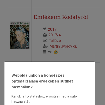
Emlékeim Kodályról
2017
2017/4
Tallózó
Martin György dr.
=>
Kinizsi tánca a XV. és
Weboldalunkon a böngészés
XVI. századi
optimalizálása érdekében sütiket
használunk.
forrásokban I. rész
Kérjük, a folytatáshoz erősítse meg a sütik
2017
használatát!