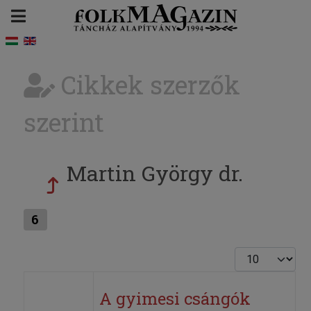
Cikkek szerzők
szerint
Martin György dr.
6
Tételek #
A gyimesi csángók