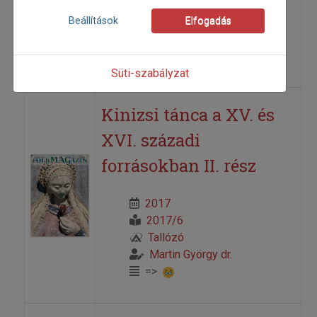
2017/5
Beállítások
Elfogadás
Tallózó
Martin György dr.
=>
Süti-szabályzat
Kinizsi tánca a XV. és
XVI. századi
forrásokban II. rész
2017
2017/6
Tallózó
Martin György dr.
=>