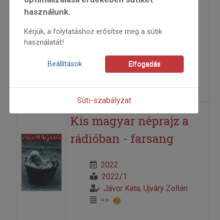
rádióban (A kántor...)
használunk.
Kérjük, a folytatáshoz erősítse meg a sütik
2021
használatát!
2021/6
Erdélyi Zsuzsanna
,
Jávor
Beállítások
Elfogadás
Kata
=>
Süti-szabályzat
Kis magyar néprajz a
rádióban - farsang
2022
2022/1
Jávor Kata
,
Ujváry Zoltán
=>