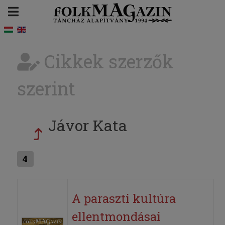
Cikkek szerzők
szerint
Jávor Kata
4
A paraszti kultúra
ellentmondásai