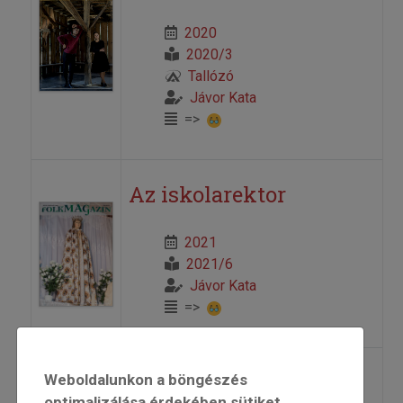
2020
2020/3
Tallózó
Jávor Kata
=>
Az iskolarektor
2021
2021/6
Jávor Kata
=>
Kis magyar néprajz a
Weboldalunkon a böngészés
optimalizálása érdekében sütiket