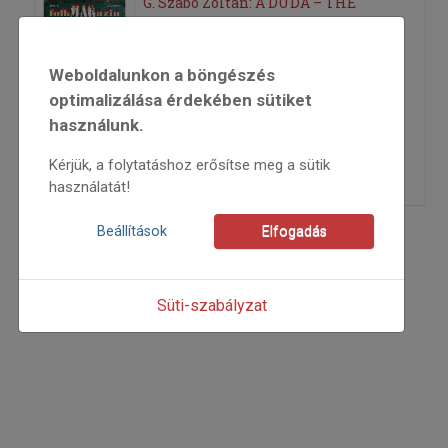
G. Szabó Zoltán: A DUDA – THE
BAGPIPE című könyvéről
Weboldalunkon a böngészés
2008
optimalizálása érdekében sütiket
2008/3
használunk.
Hugh Cheape
=>
Kérjük, a folytatáshoz erősítse meg a sütik
használatát!
Beállítások
Elfogadás
Süti-szabályzat