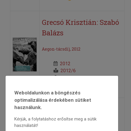
Grecsó Krisztián: Szabó
Balázs
Aegon-társdíj, 2012
2012
2012/6
Grecsó Krisztián
=>
Weboldalunkon a böngészés
optimalizálása érdekében sütiket
használunk.
Hová tűntek a
táncosok?
Kérjük, a folytatáshoz erősítse meg a sütik
használatát!