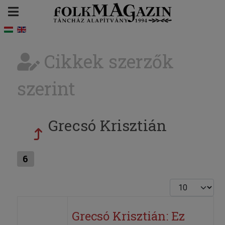
Cikkek szerzők
szerint
Grecsó Krisztián
6
Tételek #
Grecsó Krisztián: Ez