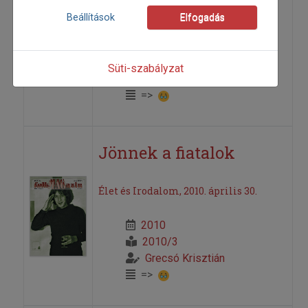
Élet és Irodalom, 2010. július 9.
Beállítások
Elfogadás
2010
2010/4
Süti-szabályzat
Grecsó Krisztián
=>
Jönnek a fiatalok
Élet és Irodalom, 2010. április 30.
2010
2010/3
Grecsó Krisztián
=>