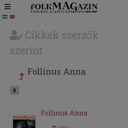
Cikkek szerzők
szerint
Follinus Anna
5
Follinus Anna