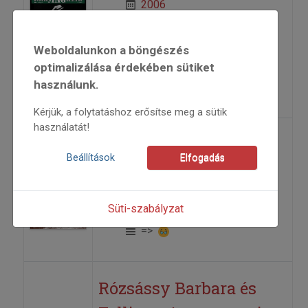
2006
2006/5
MAGTÁR
Weboldalunkon a böngészés
életutak
optimalizálása érdekében sütiket
Follinus Anna
használunk.
=>
Kérjük, a folytatáshoz erősítse meg a sütik
használatát!
Follinus Anna - versek
Beállítások
Elfogadás
2013
2013/6
Süti-szabályzat
Follinus Anna
=>
Rózsássy Barbara és