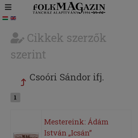
Cikkek szerzők
szerint
Csoóri Sándor ifj.
1
Mestereink: Ádám
István „Icsán”