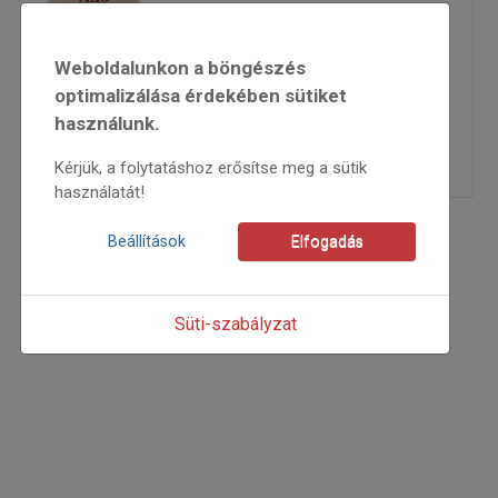
1997
Weboldalunkon a böngészés
1997/2
életutak
optimalizálása érdekében sütiket
Csoóri Sándor ifj.
használunk.
=>
Kérjük, a folytatáshoz erősítse meg a sütik
használatát!
Beállítások
Elfogadás
Süti-szabályzat