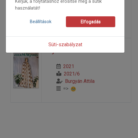
Kérjük, a folytatáshoz erősítse meg a sütik
2023
használatát!
2023/6
Burgyán Attila
Beállítások
Elfogadás
=>
Süti-szabályzat
Sejtelem
2021
2021/6
Burgyán Attila
=>