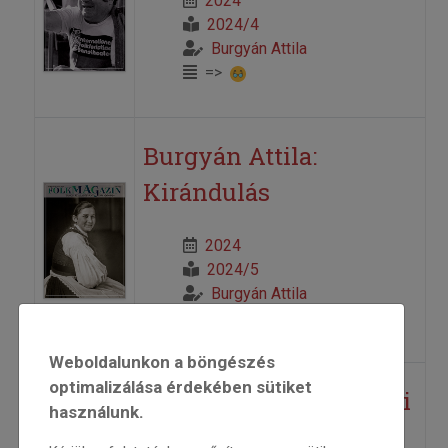
2024
2024/4
Burgyán Attila
=>
Burgyán Attila:
Kirándulás
2024
2024/5
Burgyán Attila
=>
Weboldalunkon a böngészés
optimalizálása érdekében sütiket
Burgyán Attila novellái
használunk.