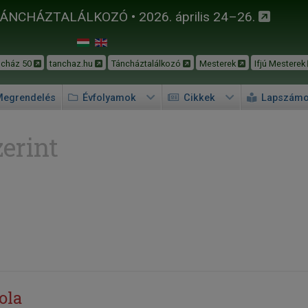
TÁNCHÁZTALÁLKOZÓ • 2026. április 24–26.
ncház 50
tanchaz.hu
Táncháztalálkozó
Mesterek
Ifjú Mesterek
egrendelés
Évfolyamok
Cikkek
Lapszám
erint
ola