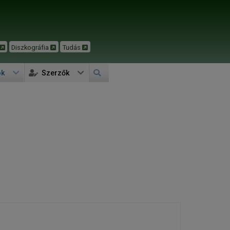
Diszkográfia
Tudás
ok
Szerzők