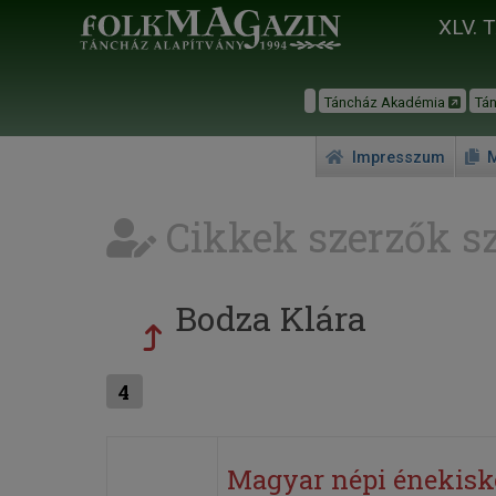
XLV. 
Táncház Akadémia
Tá
Impresszum
M
Cikkek szerzők sz
Bodza Klára
4
Magyar népi énekisk