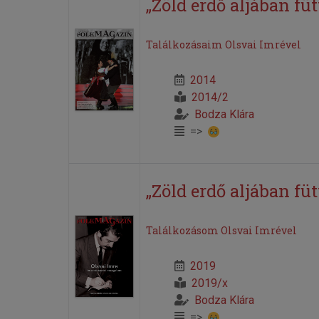
„Zöld erdő aljában füt
Találkozásaim Olsvai Imrével
2014
2014/2
Bodza Klára
=>
„Zöld erdő aljában fü
Találkozásom Olsvai Imrével
2019
2019/x
Bodza Klára
=>