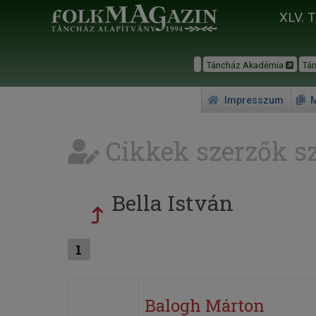
XLV. 
Táncház Akadémia
Tá
Impresszum
M
Cikkek szerzők sz
Bella István
1
Balogh Márton