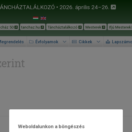
TÁNCHÁZTALÁLKOZÓ • 2026. április 24–26.
ncház 50
tanchaz.hu
Táncháztalálkozó
Mesterek
Ifjú Mesterek
egrendelés
Évfolyamok
Cikkek
Lapszám
erint
Weboldalunkon a böngészés