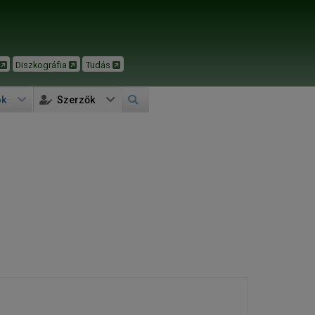
Diszkográfia
Tudás
ok
Szerzők