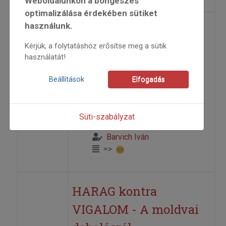
Weboldalunkon a böngészés
optimalizálása érdekében sütiket
használunk.
Első élményeim a
Kérjük, a folytatáshoz erősítse meg a sütik
tamburabrácsáról –
használatát!
avagy kísértet lakik a
Beállítások
Elfogadás
kultúrban
2009
Süti-szabályzat
2009/2
Barvich Iván
=>
HARAG kontra
VIGALOM - A moldvai