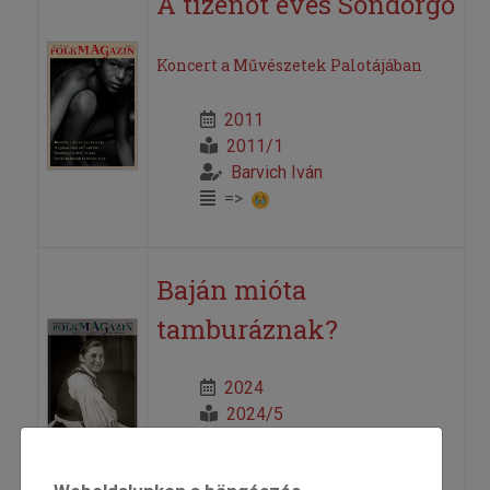
A tizenöt éves Söndörgő
Koncert a Művészetek Palotájában
2011
2011/1
Barvich Iván
=>
Baján mióta
tamburáznak?
2024
2024/5
Barvich Iván
=>