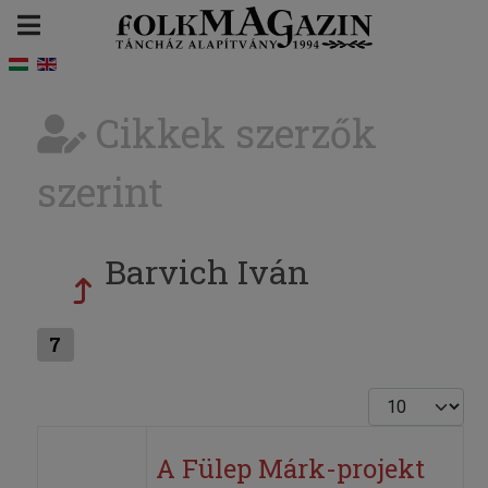
Cikkek szerzők
szerint
Barvich Iván
7
Tételek #
A Fülep Márk-projekt