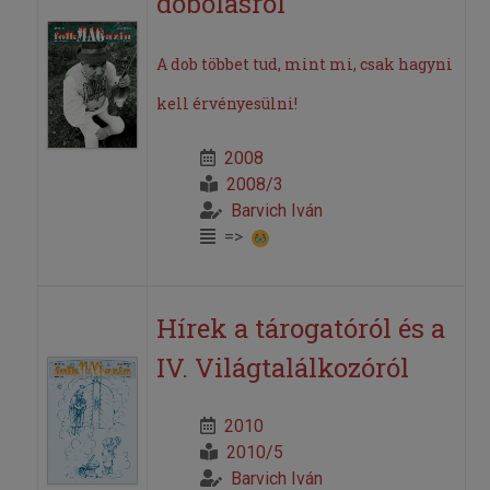
dobolásról
A dob többet tud, mint mi, csak hagyni
kell érvényesülni!
2008
2008/3
Barvich Iván
=>
Hírek a tárogatóról és a
IV. Világtalálkozóról
2010
2010/5
Barvich Iván