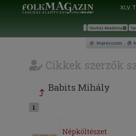
XLV. 
Táncház Akadémia
Tá
Impresszum
M
Cikkek szerzők sz
Babits Mihály
1
Népköltészet