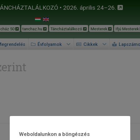
TÁNCHÁZTALÁLKOZÓ • 2026. április 24–26.
ncház 50
tanchaz.hu
Táncháztalálkozó
Mesterek
Ifjú Mesterek
egrendelés
Évfolyamok
Cikkek
Lapszám
erint
Weboldalunkon a böngészés