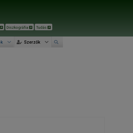
Diszkográfia
Tudás
ok
Szerzők