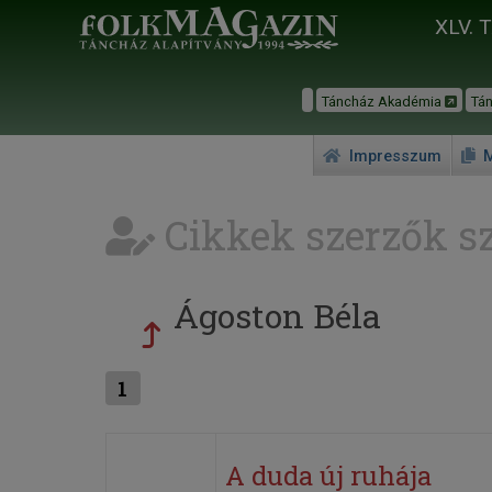
XLV. 
Táncház Akadémia
Tá
Impresszum
M
Cikkek szerzők sz
Ágoston Béla
1
A duda új ruhája