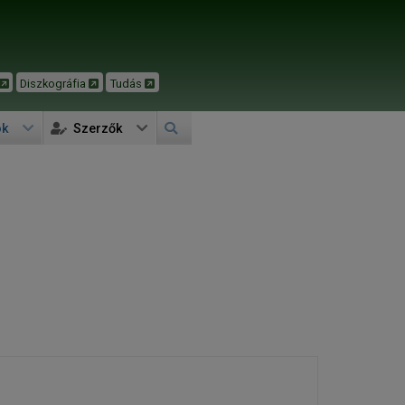
Diszkográfia
Tudás
ok
Szerzők