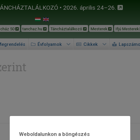
TÁNCHÁZTALÁLKOZÓ • 2026. április 24–26.
ncház 50
tanchaz.hu
Táncháztalálkozó
Mesterek
Ifjú Mesterek
egrendelés
Évfolyamok
Cikkek
Lapszám
erint
Weboldalunkon a böngészés