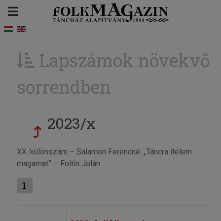
Lapszámok növekvő
sorrendben
2023/x
XX. különszám – Salamon Ferencné: „Táncra ítélem
magamat” – Foltin Jolán
1