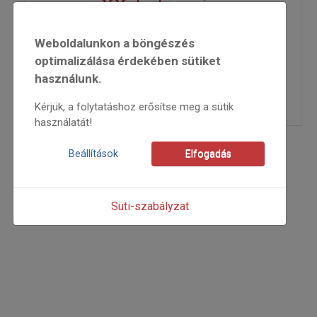
XX. különszám
Weboldalunkon a böngészés
2023
2023/x
optimalizálása érdekében sütiket
Salamon Ferencné
használunk.
=>
Kérjük, a folytatáshoz erősítse meg a sütik
használatát!
Beállítások
Elfogadás
Süti-szabályzat