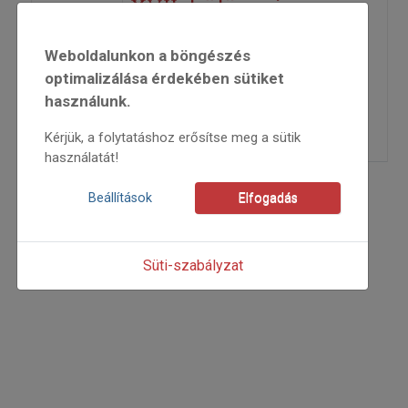
XVII. különszám
Weboldalunkon a böngészés
2021
2021/x
optimalizálása érdekében sütiket
Szőkéné Károlyi Annamária
használunk.
=>
Kérjük, a folytatáshoz erősítse meg a sütik
használatát!
Beállítások
Elfogadás
Süti-szabályzat