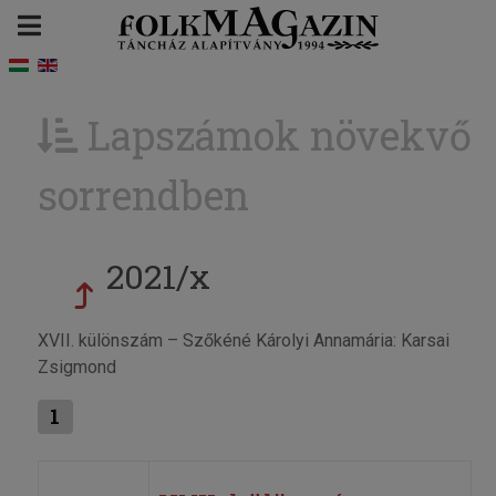
Lapszámok növekvő
sorrendben
2021/x
XVII. különszám – Szőkéné Károlyi Annamária: Karsai
Zsigmond
1