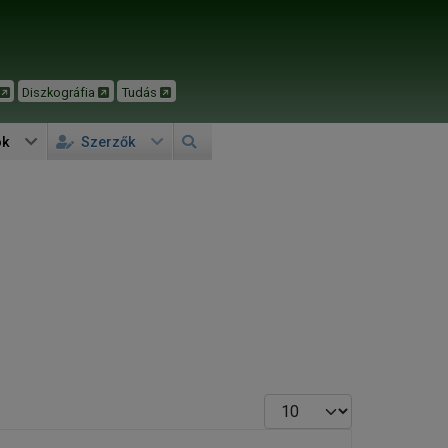
Diszkográfia
Tudás
ok
Szerzők
Tételek #