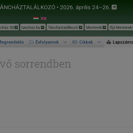
TÁNCHÁZTALÁLKOZÓ • 2026. április 24–26.
ncház 50
tanchaz.hu
Táncháztalálkozó
Mesterek
Ifjú Mesterek
egrendelés
Évfolyamok
Cikkek
Lapszám
vő sorrendben