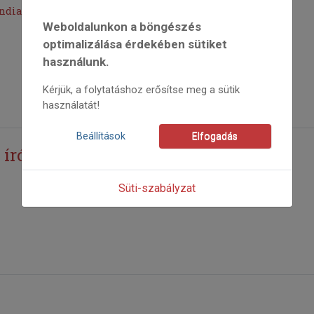
 Indiai-magyar népzenei párhuzamok
Weboldalunkon a böngészés
optimalizálása érdekében sütiket
használunk.
Kérjük, a folytatáshoz erősítse meg a sütik
használatát!
Beállítások
Elfogadás
 író
Süti-szabályzat