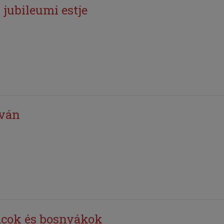
 jubileumi estje
tván
cok és bosnyákok