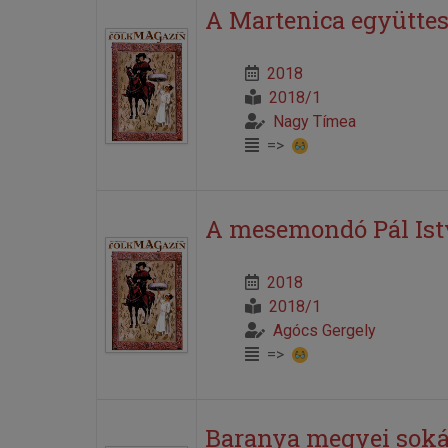
A Martenica együttes
2018
2018/1
Nagy Tímea
=>
A mesemondó Pál Is
2018
2018/1
Agócs Gergely
=>
Baranya megyei soká