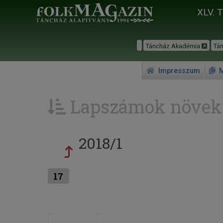
XLV. 
Táncház Akadémia
Tá
Impresszum
M
Lapszámok növek
2018/1
17