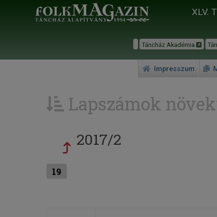
XLV. 
Táncház Akadémia
Tá
Impresszum
M
Lapszámok növek
2017/2
19