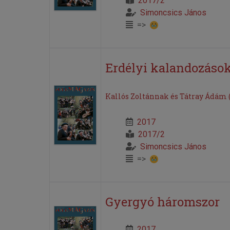
2017/2
Simoncsics János
=>
Erdélyi kalandozások 
Kallós Zoltánnak és Tátray Ádám 
2017
2017/2
Simoncsics János
=>
Gyergyó háromszor
2017