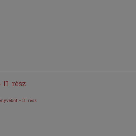
II. rész
yvéből – II. rész