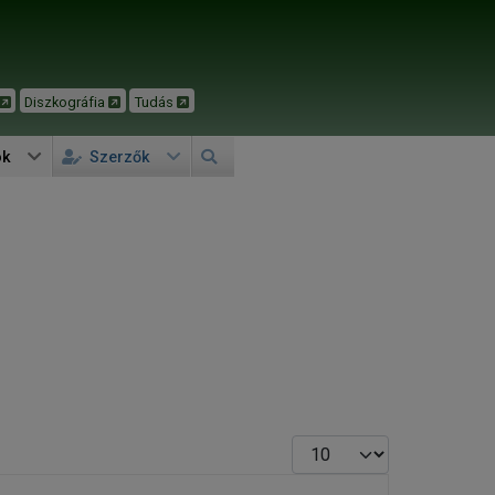
Diszkográfia
Tudás
ok
Szerzők
Tételek #