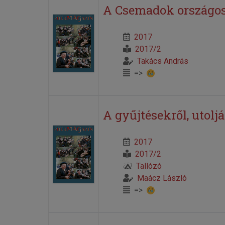
A Csemadok országos 
2017
2017/2
Takács András
=>
A gyűjtésekről, utoljá
2017
2017/2
Tallózó
Maácz László
=>