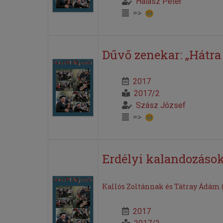
Halász Péter
=>
Dűvő zenekar: „Hátra
2017
2017/2
Szász József
=>
Erdélyi kalandozások 
Kallós Zoltánnak és Tátray Ádám
2017