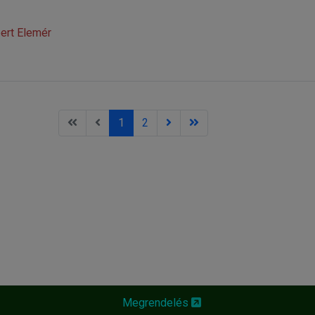
ert Elemér
1
2
Megrendelés