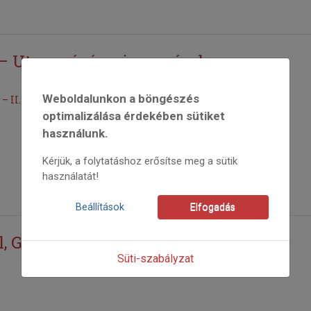
– Utam végén visszanézek
Weboldalunkon a böngészés
 II. rész
optimalizálása érdekében sütiket
használunk.
Kérjük, a folytatáshoz erősítse meg a sütik
használatát!
Beállítások
Elfogadás
l, Gyimesközéplok vak prímásától
Süti-szabályzat