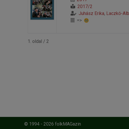
2017/2
Juhász Erika
,
Laczkó-Alb
=>
1. oldal / 2
© 1994 - 2026 folkMAGazin