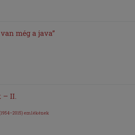
 van még a java”
– II.
 (1954–2015) emlékének