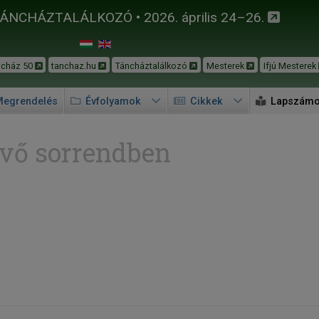
TÁNCHÁZTALÁLKOZÓ • 2026. április 24–26.
ncház 50
tanchaz.hu
Táncháztalálkozó
Mesterek
Ifjú Mesterek
egrendelés
Évfolyamok
Cikkek
Lapszám
vő sorrendben