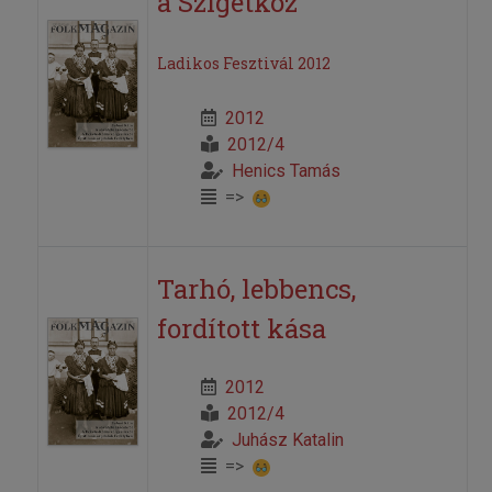
a Szigetköz
Ladikos Fesztivál 2012
2012
2012/4
Henics Tamás
=>
Tarhó, lebbencs,
fordított kása
2012
2012/4
Juhász Katalin
=>