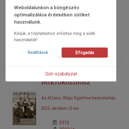
Géczi Hegedűs Sándor körösrévi
Weboldalunkon a böngészés
mesemondó kitüntetése
optimalizálása érdekében sütiket
használunk.
2012
Kérjük, a folytatáshoz erősítse meg a sütik
2012/4
használatát!
Kóka Rozália
=>
Beállítások
Elfogadás
Mezőség –
Süti-szabályzat
Mikrokozmosz
Az Állami Népi Együttes bemutatója
2012. október 12-én
2012