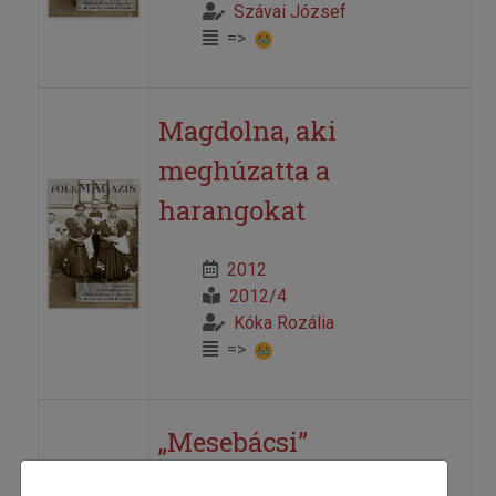
Szávai József
=>
Magdolna, aki
meghúzatta a
harangokat
2012
2012/4
Kóka Rozália
=>
„Mesebácsi”