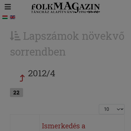
Lapszámok növekvő
sorrendben
2012/4
22
Tételek #
Ismerkedés a