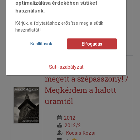
Összegyűrt levelek
optimalizálása érdekében sütiket
használunk.
2012
Kérjük, a folytatáshoz erősítse meg a sütik
2012/2
használatát!
Fábián Gyula András
=>
Beállítások
Elfogadás
Fussunk, a hátunk
Süti-szabályzat
megett a szépasszony! /
Megkérdem a halott
uramtól
2012
2012/2
Kocsis Rózsi