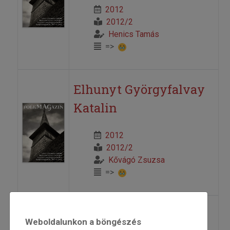
2012
2012/2
Henics Tamás
=>
Elhunyt Györgyfalvay
Katalin
2012
2012/2
Kővágó Zsuzsa
=>
Fábián Gyula András:
Weboldalunkon a böngészés