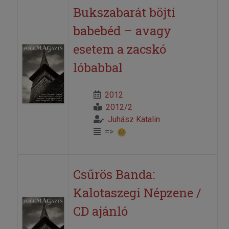
Bukszabarát böjti
babebéd – avagy
esetem a zacskó
lóbabbal
2012
2012/2
Juhász Katalin
=>
Csűrös Banda:
Kalotaszegi Népzene /
CD ajánló