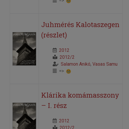
=>
Juhmérés Kalotaszegen
(részlet)
2012
2012/2
Salamon Anikó
,
Vasas Samu
=>
Klárika komámasszony
– I. rész
2012
2012/2