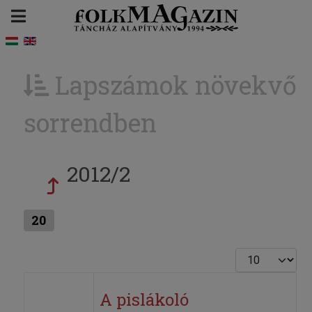
Lapszámok növekvő
sorrendben
2012/2
20
Tételek #
A pislákoló