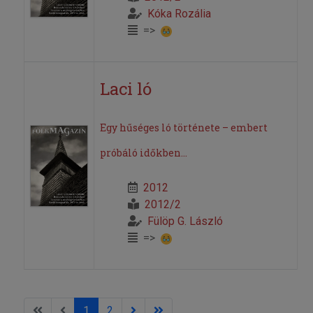
Kóka Rozália
=>
Laci ló
Egy hűséges ló története – embert
próbáló időkben...
2012
2012/2
Fülöp G. László
=>
1
2