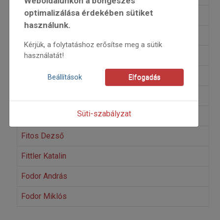
Weboldalunkon a böngészés
optimalizálása érdekében sütiket
Fekete Réka
használunk.
Felföldi László
Kérjük, a folytatáshoz erősítse meg a sütik
Felházi Zoltán
használatát!
Ferenczes István
Beállítások
Elfogadás
Ferencziné Ács Ildikó
Süti-szabályzat
Fillinger Kornália Vanda
Fitos Dezső
Fittler Katalin
Fodor András
Fodor Miklós