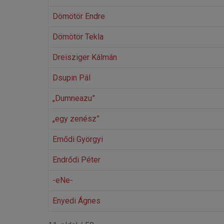
Dömötör Endre
Dömötör Tekla
Dreisziger Kálmán
Dsupin Pál
„Dumneazu”
„egy zenész”
Emődi Györgyi
Endrődi Péter
-eNe-
Enyedi Ágnes