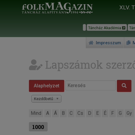
XLV. 
Táncház Akadémia
Tá
Impresszum
M
Lapszámok szerző
Alaphelyzet
Kezdőbetű
Mind
A
Á
B
C
Cs
D
E
É
F
G
Gy
1000