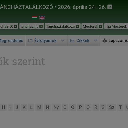
TÁNCHÁZTALÁLKOZÓ • 2026. április 24–26.
ncház 50
tanchaz.hu
Táncháztalálkozó
Mesterek
Ifjú Mesterek
egrendelés
Évfolyamok
Cikkek
Lapszám
k szerint
H
I
J
K
L
M
N
Ny
O
Ó
P
Q
R
S
Sz
T