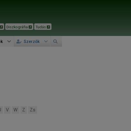
Diszkográfia
Tudás
ok
Szerzők
U
V
W
Z
Zs