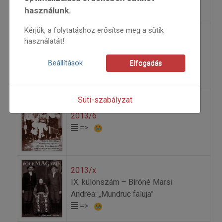
használunk.
Kérjük, a folytatáshoz erősítse meg a sütik
használatát!
2013/5
=>
Beállítások
Elfogadás
Süti-szabályzat
2013/6
=>
2013/x
IX. különszám – Bíróné Marsi
Andrea: „Mundruc faluja”
=>