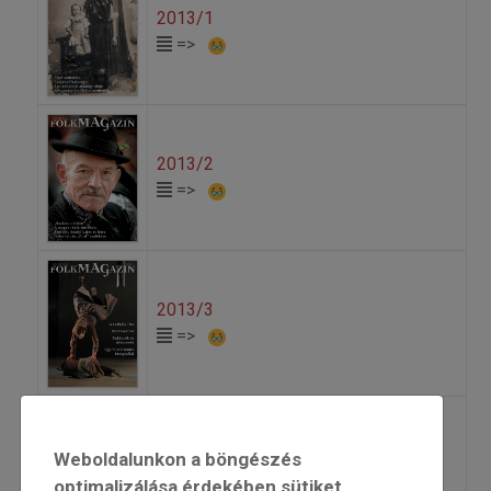
2013/1
=>
2013/2
=>
2013/3
=>
2013/4
Weboldalunkon a böngészés
=>
optimalizálása érdekében sütiket