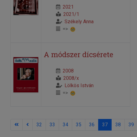
2021
2021/1
Székely Anna
=>
A módszer dícsérete
2008
2008/x
Lölkös István
=>
32
33
34
35
36
37
38
39