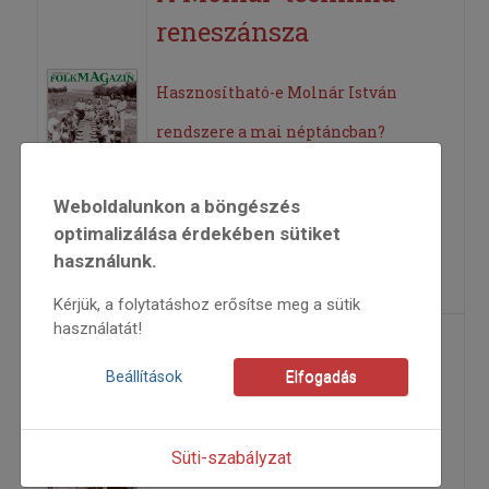
reneszánsza
Hasznosítható-e Molnár István
rendszere a mai néptáncban?
2011
Weboldalunkon a böngészés
2011/2
optimalizálása érdekében sütiket
Strack Orsolya
használunk.
=>
Kérjük, a folytatáshoz erősítse meg a sütik
használatát!
A mosolygó prímás
Beállítások
Elfogadás
nem játszik többé
Meghalt Mandache Aurel moldvai
Süti-szabályzat