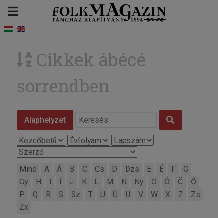
Cikkek ábécé
sorrendben
Alaphelyzet
Mind
A
Á
B
C
Cs
D
Dzs
E
É
F
G
Gy
H
I
Í
J
K
L
M
N
Ny
O
Ó
Ö
Ő
P
Q
R
S
Sz
T
U
Ú
Ü
V
W
X
Z
Zs
Zx