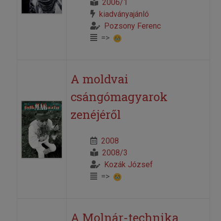
2006/1
kiadványajánló
Pozsony Ferenc
=>
A moldvai
csángómagyarok
zenéjéről
2008
2008/3
Kozák József
=>
A Molnár-technika