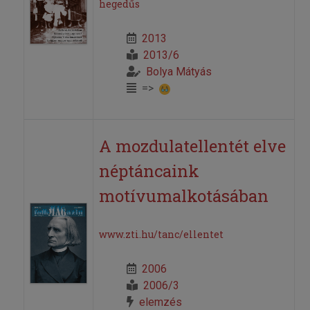
hegedűs
2013
2013/6
Bolya Mátyás
=>
A mozdulatellentét elve
néptáncaink
motívumalkotásában
www.zti.hu/tanc/ellentet
2006
2006/3
elemzés