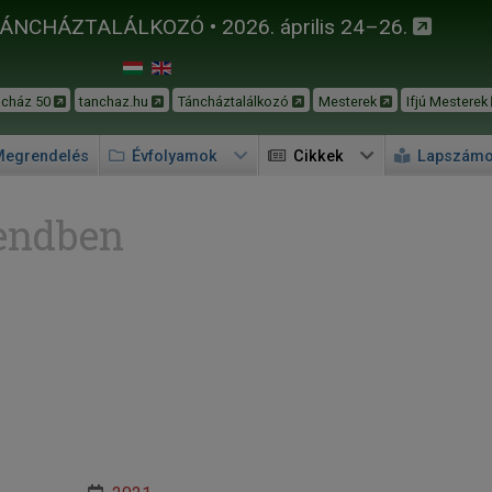
TÁNCHÁZTALÁLKOZÓ • 2026. április 24–26.
ncház 50
tanchaz.hu
Táncháztalálkozó
Mesterek
Ifjú Mesterek
egrendelés
Évfolyamok
Cikkek
Lapszám
endben