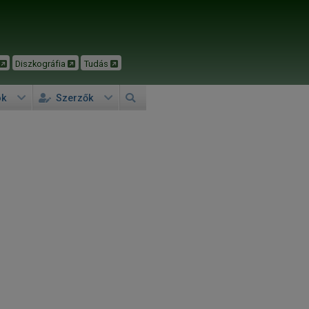
Diszkográfia
Tudás
ok
Szerzők