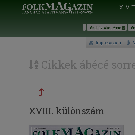
XLV. 
Táncház Akadémia
Tá
Impresszum
M
Cikkek ábécé sorr
XVIII. különszám