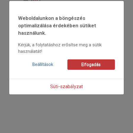
2021
2021/y
Grozdits Károly
Weboldalunkon a böngészés
Kezdőoldal: 03
optimalizálása érdekében sütiket
=>
használunk.
Kérjük, a folytatáshoz erősítse meg a sütik
használatát!
Beállítások
Elfogadás
Süti-szabályzat