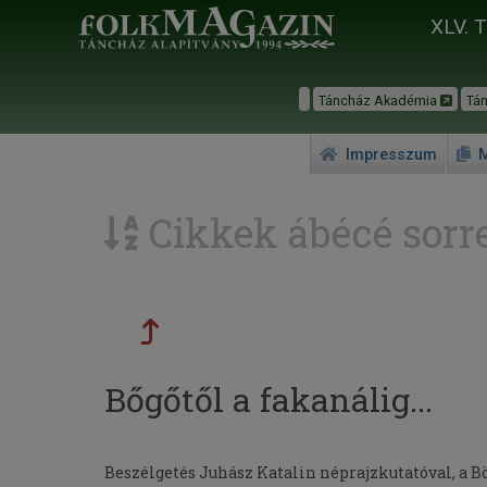
XLV. 
Táncház Akadémia
Tá
Impresszum
M
Cikkek ábécé sorr
Bőgőtől a fakanálig...
Beszélgetés Juhász Katalin néprajzkutatóval, a