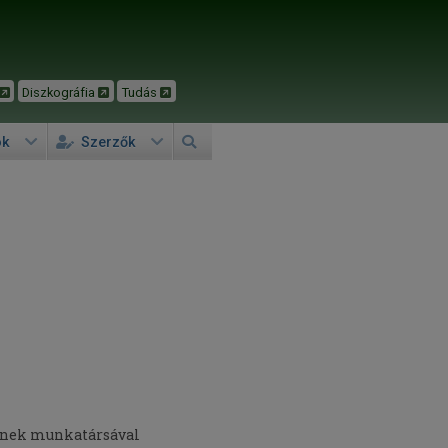
Diszkográfia
Tudás
ok
Szerzők
tének munkatársával