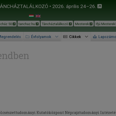
TÁNCHÁZTALÁLKOZÓ • 2026. április 24–26.
ncház 50
tanchaz.hu
Táncháztalálkozó
Mesterek
Ifjú Mesterek
egrendelés
Évfolyamok
Cikkek
Lapszám
endben
 Bölcsészettudományi Kutatóközpont Néprajztudományi Intéze