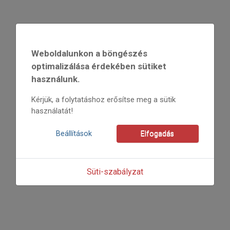
2020
2020/3
Weboldalunkon a böngészés
Grozdits Károly
optimalizálása érdekében sütiket
Kezdőoldal: 07
használunk.
=>
Kérjük, a folytatáshoz erősítse meg a sütik
használatát!
Beállítások
Elfogadás
Süti-szabályzat