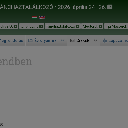
TÁNCHÁZTALÁLKOZÓ • 2026. április 24–26.
ncház 50
tanchaz.hu
Táncháztalálkozó
Mesterek
Ifjú Mesterek
egrendelés
Évfolyamok
Cikkek
Lapszám
endben
e
ek