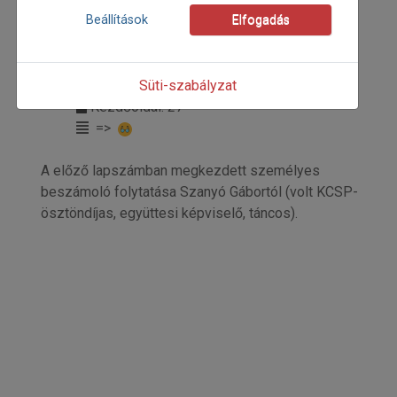
Beállítások
Elfogadás
2025
2025/4
Süti-szabályzat
Szanyó Gábor
Kezdőoldal: 27
=>
A előző lapszámban megkezdett személyes
beszámoló folytatása Szanyó Gábortól (volt KCSP-
ösztöndíjas, együttesi képviselő, táncos).