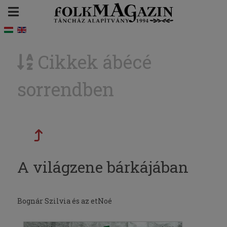
Cikkek ábécé
sorrendben
A világzene bárkájában
Bognár Szilvia és az etNoé