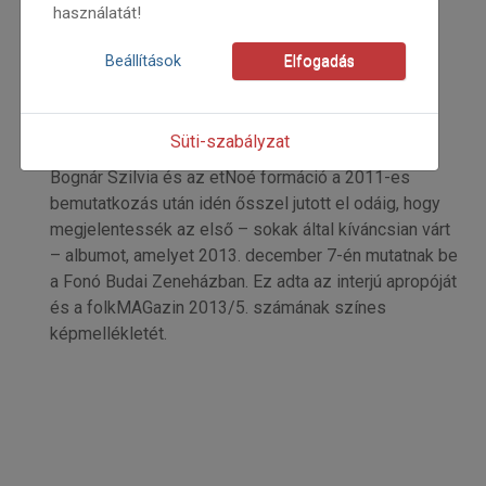
használatát!
2013
2013/5
Beállítások
Elfogadás
Grozdits Károly
Kezdőoldal: 22
=>
Süti-szabályzat
Bognár Szilvia és az etNoé formáció a 2011-es
bemutatkozás után idén ősszel jutott el odáig, hogy
megjelentessék az első – sokak által kíváncsian várt
– albumot, amelyet 2013. december 7-én mutatnak be
a Fonó Budai Zeneházban. Ez adta az interjú apropóját
és a folkMAGazin 2013/5. számának színes
képmellékletét.