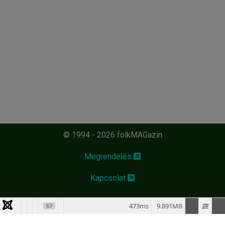
© 1994 - 2026 folkMAGazin
Megrendelés
Kapcsolat
473ms
9.891MB
67