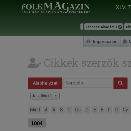
XLV. 
Táncház Akadémia
Tá
Impresszum
M
Cikkek szerzők sz
Alaphelyzet
Kezdőbetű
Mind
A
Á
B
C
Cs
D
E
É
F
G
Gy
1004