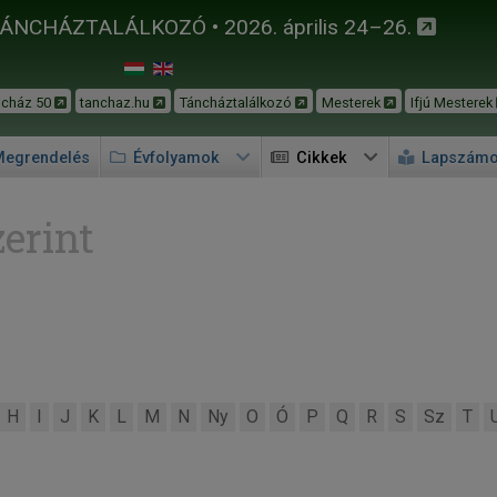
TÁNCHÁZTALÁLKOZÓ • 2026. április 24–26.
ncház 50
tanchaz.hu
Táncháztalálkozó
Mesterek
Ifjú Mesterek
egrendelés
Évfolyamok
Cikkek
Lapszám
erint
H
I
J
K
L
M
N
Ny
O
Ó
P
Q
R
S
Sz
T