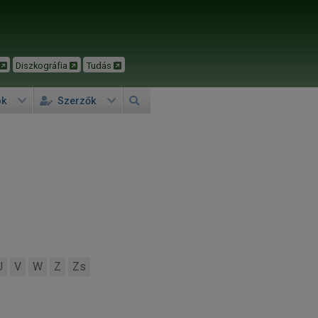
Diszkográfia
Tudás
ok
Szerzők
U
V
W
Z
Zs