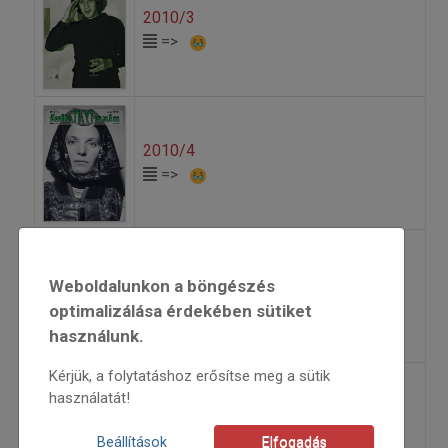
2010/3
=>
2010/4
=>
2010/5
Weboldalunkon a böngészés
=>
optimalizálása érdekében sütiket
használunk.
Kérjük, a folytatáshoz erősítse meg a sütik
használatát!
2010/6
=>
Beállítások
Elfogadás