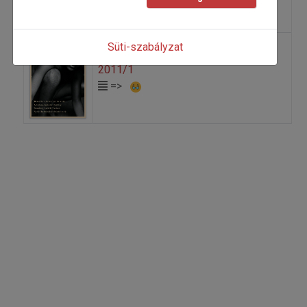
Süti-szabályzat
2011/1
=>