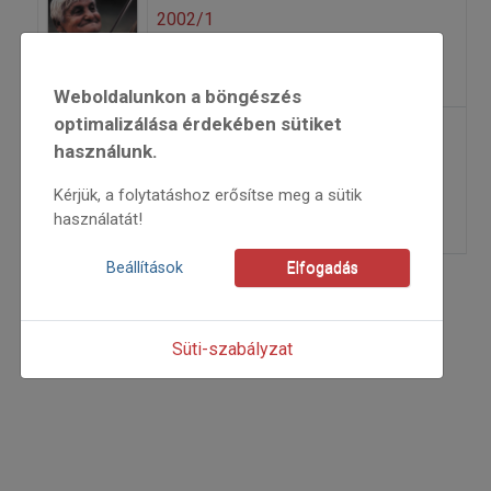
2002/1
=>
Weboldalunkon a böngészés
optimalizálása érdekében sütiket
használunk.
2003/1
=>
Kérjük, a folytatáshoz erősítse meg a sütik
használatát!
Beállítások
Elfogadás
Süti-szabályzat