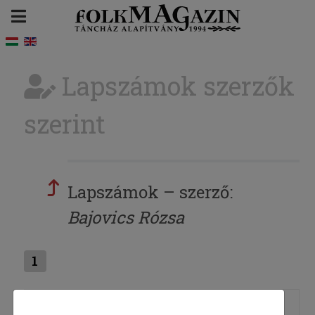
Lapszámok szerzők
szerint
Lapszámok – szerző:
Bajovics Rózsa
1