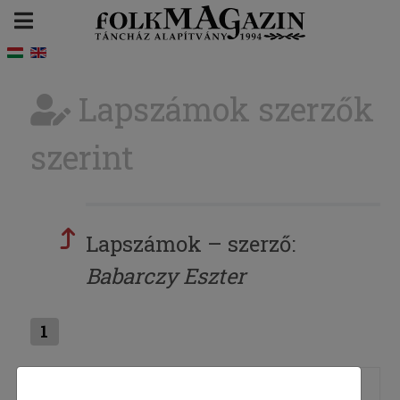
Lapszámok szerzők
szerint
Lapszámok – szerző:
Babarczy Eszter
1