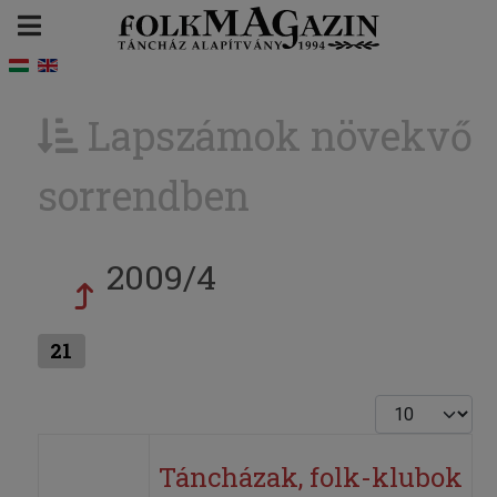
Lapszámok növekvő
sorrendben
2009/4
21
Tételek #
Táncházak, folk-klubok