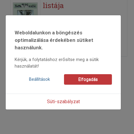
listája
2009
2009/4
Weboldalunkon a böngészés
anonim
optimalizálása érdekében sütiket
=>
használunk.
Kérjük, a folytatáshoz erősítse meg a sütik
használatát!
1
2
3
Beállítások
Elfogadás
Süti-szabályzat