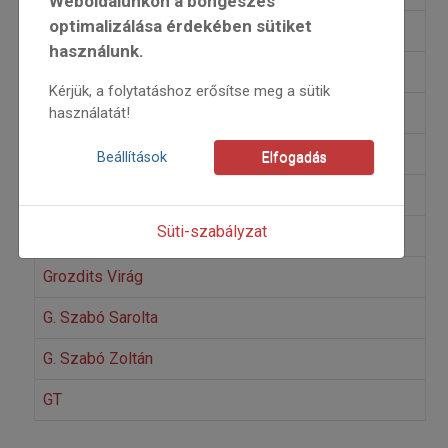
Weboldalunkon a böngészés
optimalizálása érdekében sütiket
Gömbös Katalin
használunk.
Görög András
Kérjük, a folytatáshoz erősítse meg a sütik
Gőbölös Gábor
használatát!
Grecsó Krisztián
Beállítások
Elfogadás
Grendel Ágota
Süti-szabályzat
Grozdits Károly
Grozdits Virág
G. Szabó Sarolta
G. Szabó Zoltán
GT