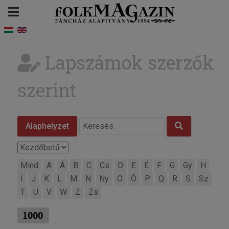
Lapszámok szerzők
szerint
Alaphelyzet
Mind
A
Á
B
C
Cs
D
E
É
F
G
Gy
H
I
J
K
L
M
N
Ny
O
Ó
P
Q
R
S
Sz
T
U
V
W
Z
Zs
1000