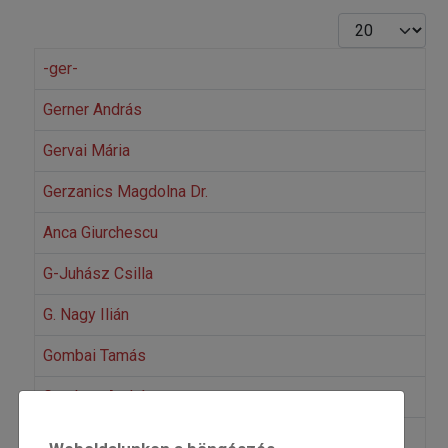
Tételek #
-ger-
Gerner András
Gervai Mária
Gerzanics Magdolna Dr.
Anca Giurchescu
G-Juhász Csilla
G. Nagy Ilián
Gombai Tamás
Gombos András
Gordos Anna