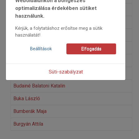
Weboldalunkon a böngészés
optimalizálása érdekében sütiket
Brasnyó István
használunk.
Brusznyai Erik
Kérjük, a folytatáshoz erősítse meg a sütik
B. Simon György
használatát!
B. Szabó Zoltán
Beállítások
Elfogadás
Budai Gergő
Süti-szabályzat
Budai Katalin
Budainé Balatoni Katalin
Buka László
Bumberák Maja
Burgyán Attila