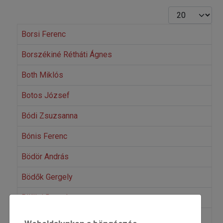
Tételek #
Borsi Ferenc
Borszékiné Rétháti Ágnes
Both Miklós
Botos József
Bódi Zsuzsanna
Bónis Ferenc
Bödör András
Bödők Gergely
Bölöni Domokos
Böszörményi Gergely