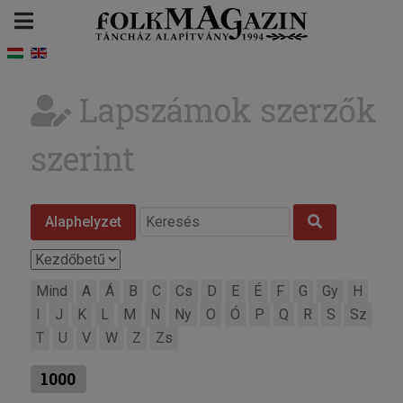
Lapszámok szerzők
szerint
Alaphelyzet
Mind
A
Á
B
C
Cs
D
E
É
F
G
Gy
H
I
J
K
L
M
N
Ny
O
Ó
P
Q
R
S
Sz
T
U
V
W
Z
Zs
1000