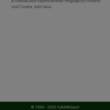
A folkMAGazin képmellékletét megalapozó fotókról
szól Csorba Judit írása.
© 1994 - 2026 folkMAGazin