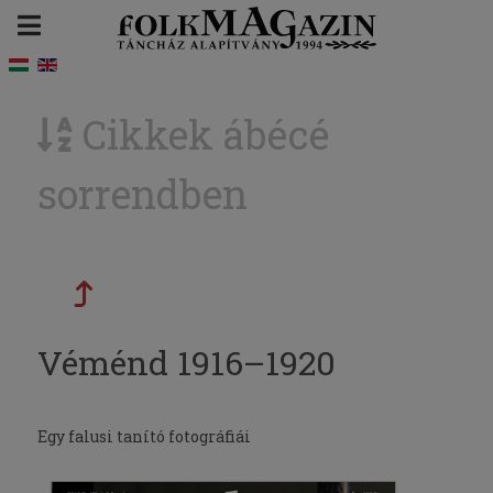
Cikkek ábécé
sorrendben
Véménd 1916–1920
Egy falusi tanító fotográfiái