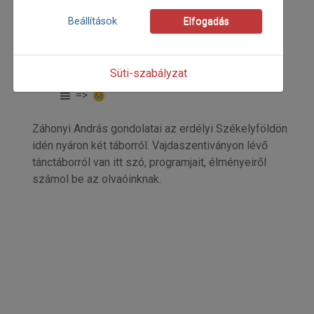
Beállítások
Elfogadás
1999
1999/3
Záhonyi András
Süti-szabályzat
Kezdőoldal: 34
=>
Záhonyi András gondolatai az erdélyi Székelyföldön
idén nyáron két táborról. Vajdaszentiványon lévő
tánctáborról van itt szó, programjait, élményeiről
számol be az olvaóinknak.