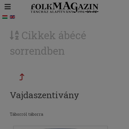
Cikkek ábécé
sorrendben
Vajdaszentivány
Táborról táborra