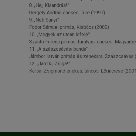
8. „Hej, Kisandrás!”
Gergely András énekes, Türe (1997)
9. „Neti Sanyi”
Fodor Sámuel prímás, Kisbács (2000)
10. „Megyek az utcán lefelé”
Szántó Ferenc prímás, furulyás, énekes, Magyarb
11. „A szászcsávási banda”
Jámbor István prímás és zenekara, Szászcsávás 
12. „Járd ki, Zsiga!”
Karsai Zsigmond énekes, táncos, Lőrincréve (200