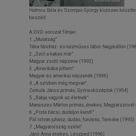
Halmos Béla és Szomjas György közösen készített
beszéd.
A DVD-sorozat filmjei:
1. „Mulatság”
Téka táncház- és kézműves tábor Nagykállón (19
2. „Szól a kakas már”
Magyar zsidó népzene (1992)
3. „Amerikába jöttem”
Magyar és amerikai népzenék (1996)
4. „A szívben még megvan”
Zerkula János prímás, Gyimesközéplok (1994)
5. „Rabja vagyok az életnek”
Maneszes Márton prímás, énekes, Magyarszovát 
6. „Pista bácsi, dudáljon kend!”
Pál István juhász, dudás, furulyás, Tereske (1995)
7. „Magyarország szélin”
Jánó Anna énekes, Lészped (1996)