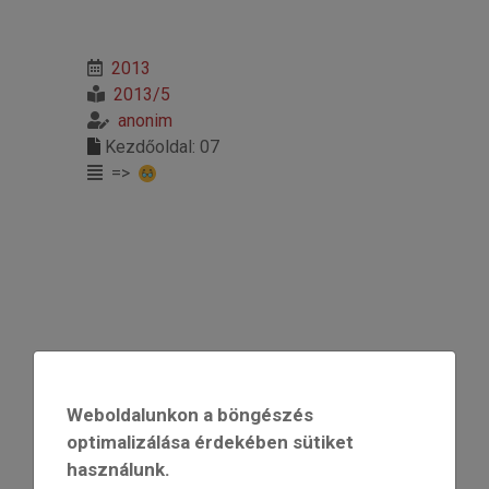
2013
2013/5
anonim
Kezdőoldal: 07
=>
Weboldalunkon a böngészés
optimalizálása érdekében sütiket
használunk.