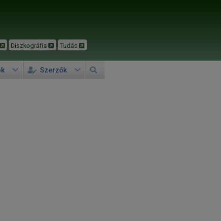
Diszkográfia
Tudás
ok
Szerzők