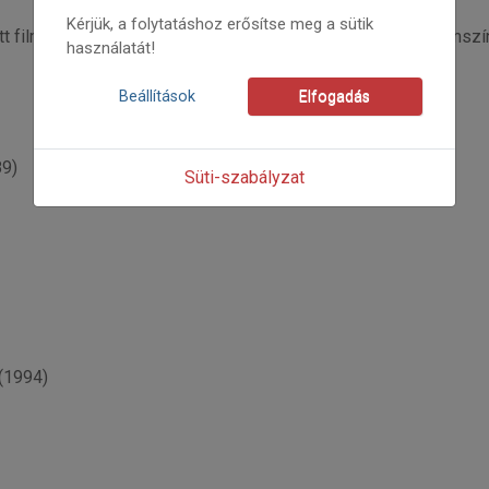
Kérjük, a folytatáshoz erősítse meg a sütik
 filmjeinek gyűjteményes kiadása alkalmából az Uránia Filmsz
használatát!
Beállítások
Elfogadás
89)
Süti-szabályzat
(1994)