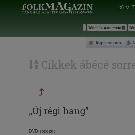
XLV. 
Táncház Akadémia
Tá
Impresszum
M
Cikkek ábécé sorr
„Új régi hang”
DVD-sorozat