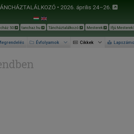
TÁNCHÁZTALÁLKOZÓ • 2026. április 24–26.
ncház 50
tanchaz.hu
Táncháztalálkozó
Mesterek
Ifjú Mesterek
egrendelés
Évfolyamok
Cikkek
Lapszám
endben